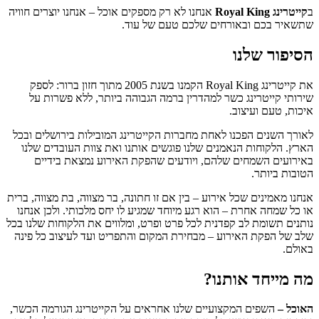
ב
קייטרינג
Royal King
אנחנו לא רק מספקים אוכל – אנחנו יוצרים חוויה
שתשאיר בכם ובאורחים שלכם טעם של עוד.
הסיפור שלנו
את קייטרינג Royal King הקמנו בשנת 2005 מתוך חזון ברור: לספק
שירותי קייטרינג כשר למהדרין ברמה הגבוהה ביותר, ללא פשרות על
איכות, טעם ועיצוב.
לאורך השנים הפכנו לאחת מחברות הקייטרינג המובילות בירושלים ובכל
הארץ. הלקוחות הנאמנים שלנו פוגשים אותנו ואת צוות העובדים שלנו
באירועים השמחים שלהם, ויודעים שהפקת האירוע נמצאת בידיים
הטובות ביותר.
אנחנו מאמינים שכל אירוע – בין אם זו חתונה, בר מצווה, בת מצווה, ברית
או כל שמחה אחרת – הוא רגע מיוחד שמגיע לו יחס מלכותי. ולכן אנחנו
נותנים תשומת לב קפדנית לכל פרט ופרט, ומלווים את הלקוחות שלנו בכל
שלב של הפקת האירוע – מבחירת המקום והתפריט ועד לעיצוב כל פינה
באולם.
מה מייחד אותנו?
האוכל –
השפים המקצועיים שלנו אחראים על הקייטרינג הגורמה הכשר,