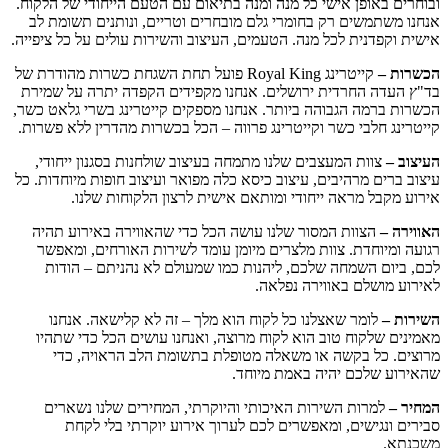
ובוחרים באופן אישי כל מנה ומנה בתיאום עם הטעם הייחודי של הלקוח.
אנחנו משתמשים רק בחומרי גלם מובחרים וטריים, ונותנים תשומת לב
אישית וקפדנית לכל מנה. הטעמים, העיצוב והשירות עולים על כל ציפייה.
הכשרות –
קייטרינג Royal King פועל תחת השגחת כשרות מהודרת של
בד"ץ העדה החרדית ירושלים. אנחנו מקפידים הקפדה יתרה על שמירת
הכשרות ברמה הגבוהה ביותר. אנחנו מספקים קייטרינג בשרי גלאט כשר,
קייטרינג חלבי כשר וקייטרינג פרווה – הכל בכשרות מהדרין ללא פשרות.
העיצוב –
צוות המעצבים שלנו מתמחה בעיצוב שולחנות בסגנון ייחודי,
עיצוב ברים מרהיבים, עיצוב כיסא כלה מפואר ועיצוב חופות מיוחדות. כל
אירוע מקבל מראה ייחודי ומותאם אישית לרצון הלקוחות שלנו.
האווירה –
הצוות המסור שלנו עושה הכל כדי שהאווירה באירוע תהיה
רגועה ומיוחדת. צוות מלצרים מיומן עומד לשירות האורחים, ומאפשר
לכם, ביום השמחה שלכם, ליהנות כמו שמעולם לא נהניתם – הודות
לאירוע מושלם באווירה נפלאה.
השירות –
לומר שאצלנו כל לקוח הוא מלך – זה לא קלישאה. אנחנו
מאמינים שלקוח טוב הוא לקוח מרוצה, ואנחנו עושים הכל כדי שתהיו
מרוצים. כל בקשה או משאלה מטופלת בתשומת הלב הראויה, כדי
שהאירוע שלכם יהיה באמת מיוחד.
המחיר –
למרות השירות האיכותי והיוקרתי, המחירים שלנו נשארים
סבירים ונגישים, ומאפשרים לכם לערוך אירוע יוקרתי בלי לקחת
משכנתא.