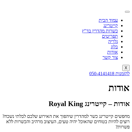
עמוד הבית
קייטרינג
כשרות מהדרין בד"ץ
תפריטים
גלריה
בלוג
אודות
צור קשר
X
להזמנות 050-4141418
אודות
אודות – קייטרינג
Royal King
מחפשים קייטרינג כשר למהדרין שיהפוך את האירוע שלכם לבלתי נשכח?
רוצים להיות בטוחים שהאוכל יהיה טעים, העיצוב מרהיב והכשרות ללא
פשרות?