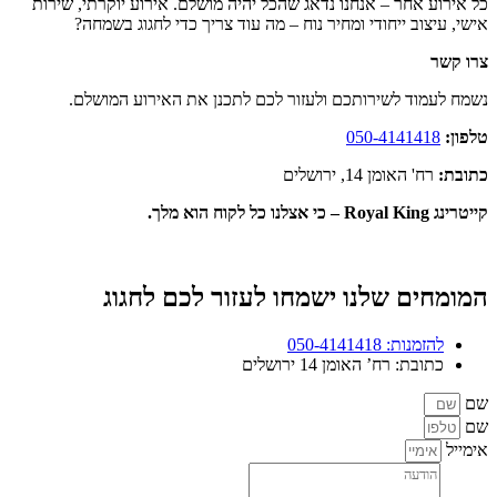
כל אירוע אחר – אנחנו נדאג שהכל יהיה מושלם. אירוע יוקרתי, שירות
אישי, עיצוב ייחודי ומחיר נוח – מה עוד צריך כדי לחגוג בשמחה?
צרו קשר
נשמח לעמוד לשירותכם ולעזור לכם לתכנן את האירוע המושלם.
טלפון:
050-4141418
כתובת:
רח' האומן 14, ירושלים
קייטרינג
Royal King
– כי אצלנו כל לקוח הוא מלך.
המומחים שלנו ישמחו לעזור לכם לחגוג
להזמנות: 050-4141418
כתובת: רח’ האומן 14 ירושלים
שם
שם
אימייל