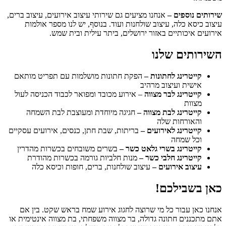
שירותים נוספים –
אנחנו מציעים גם שירותי עיצוב אירועים, עיצוב ברים,
עיצוב כיסא כלה, עיצוב שולחנות ועוד. בנוסף, יש לנו מספר אולמות
אירועים איכותיים באזור ירושלים, ביתר עילית ובית שמש.
השירותים שלנו
קייטרינג לחתונות –
הפקת חתונות מושלמות עם תפריט מותאם
אישית ועיצוב מרהיב
קייטרינג לבר מצווה
– אירוע מכובד ומפואר לכבוד הכניסה לעול
מצוות
קייטרינג לבת מצווה –
חגיגה מיוחדת ומעוצבת לבת השמחה
והאורחות שלה
קייטרינג לאירועים –
בריתות, שבת חתן, כנסים, אירועים עסקיים
וכל שמחה
קייטרינג בשרי גלאט כשר –
בשרים משובחים בכשרות מהדרין
קייטרינג חלבי כשר –
מנות חלביות גורמה בכשרות מהודרת
עיצוב אירועים –
עיצוב שולחנות, ברים, חופות וכיסא כלה
כאן בשבילכם!
אנחנו כאן עבור כל מי שרוצה לחגוג אירוע שמח בראש שקט. בין אם
אתם מתכננים חתונה גדולה, בר מצווה משפחתי, בת מצווה אינטימית או