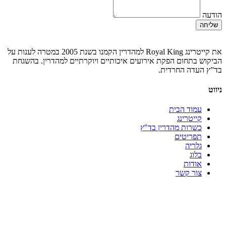
הודעה
שליחה
את קייטרינג Royal King למהדרין הקמנו בשנת 2005 במטרה לענות על
הביקוש בתחום הפקת אירועים איכותיים ויוקרתיים למהדרין. בהשגחת
בד”ץ העדה החרדית.
ניווט
עמוד הבית
קייטרינג
כשרות מהדרין בד"ץ
תפריטים
גלריה
בלוג
אודות
צור קשר