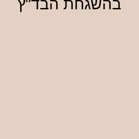
קייטרינג חלבי בד"ץ העדה החרדית:
פינוק קולינרי בכשרות מהודרת
קייטרינג חלבי מתאים במיוחד לאירועים שבהם רוצים ליצור
אווירה קלילה אך עדיין מכובדת, בלי לוותר על שפע, גיוון ורמת
כשרות מהודרת.
הוא מתאים במיוחד לאירועים כמו:
אירועי בוקר
בריתות ופדיון הבן
אירוסין ושבע ברכות
בת מצווה
אירועי שבועות