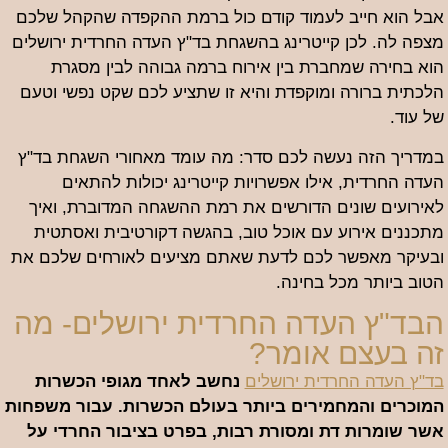
אבל הוא חייב לעמוד קודם כול ברמת ההקפדה שהקהל שלכם
מצפה לה. לכן קייטרינג בהשגחת בד"ץ העדה החרדית ירושלים
הוא בחירה שמחברת בין אירוח ברמה גבוהה לבין מסגרת
הלכתית ברורה ומוקפדת והיא זו שתציע לכם שקט נפשי וטעם
של עוד.
במדריך הזה נעשה לכם סדר: מה עומד מאחורי השגחת בד"ץ
העדה החרדית, אילו אפשרויות קייטרינג יכולות להתאים
לאירועים שונים הדורשים את רמת ההשגחה המדוברת, ואיך
מתכננים אירוע עם אוכל טוב, בהגשה דקורטיבית ואסתטית
ובעיקר מאפשר לכם לדעת שאתם מציעים לאורחים שלכם את
הטוב ביותר מכל בחינה.
הבד"ץ העדה החרדית ירושלים- מה
זה בעצם אומר?
בד"ץ העדה החרדית ירושלים
נחשב לאחד מגופי הכשרות
המוכרים והמחמירים ביותר בעולם הכשרות. עבור משפחות
אשר שומרות דת ומסורת רבות, בפרט בציבור החרדי על