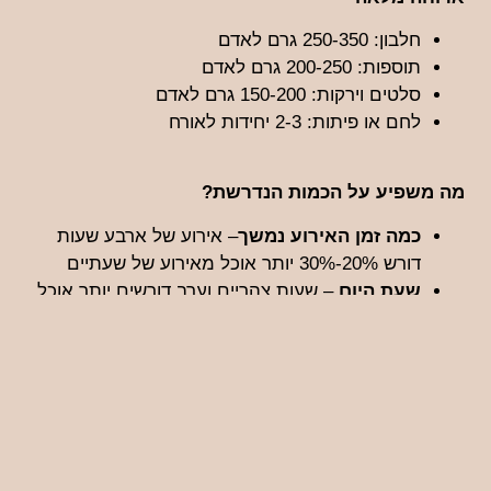
חלבון: 250-350 גרם לאדם
תוספות: 200-250 גרם לאדם
סלטים וירקות: 150-200 גרם לאדם
לחם או פיתות: 2-3 יחידות לאורח
מה משפיע על הכמות הנדרשת?
כמה זמן האירוע נמשך
– אירוע של ארבע שעות
דורש 20%-30% יותר אוכל מאירוע של שעתיים
שעת היום
– שעות צהריים וערב דורשים יותר אוכל
לרוב מאירוע בוקר
הרכב הקהל
-לדים אוכלים בערך 50%–70%
מהכמות של מבוגר, מתבגרים לפעמים יותר.
הכלל שלנו:
תמיד להוסיף 10% מעבר למספר האורחים
המדויק. עדיף שישאר אוכל מאשר שיהיה חסר ואורחים
ירגישו לא בנוח.