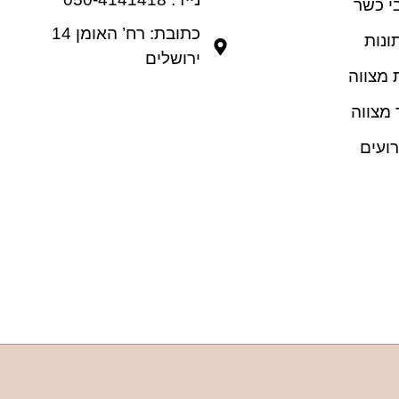
י כשר
כתובת: רח’ האומן 14
ונות
ירושלים
 מצווה
 מצווה
רועים