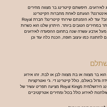
לאירועים. חיפשתם קייטרינג בר מצווה מחירים
ות קייטרינג ומצאתם את קייטרינג Royal King באינטרנט? הגעתם לאחת מחברות הקייטרינג
הטובות והאיכותיות בישראל. יש לכם אירוע בזמן הקרוב? עוד לא הזמנתם שירותי קייטרינג? חברת Royal
יותר במחירים הטובים ביותר. היתרון שלנו הוא כשרות
ל מעל ארבע עשרה שנה בתחום ההסעדה לאירועים
 לחתונה כמו עיצוב חופה, הכנת כלה עוד וכן
שתלם
 בר מצווה או בת מצווה לבן או לבת. זהו אירוע
ה גדול באולם, כולל קייטרינג די. ג'י ואטרקציות
נוספות. צריכים קייטרינג לבר המצווה? חברת הקייטרינג הירושלמית מRoyal King מציעה תפריט עשיר של
שולחנות לאירוע כולל בכול ומחירים אטרקטיביים