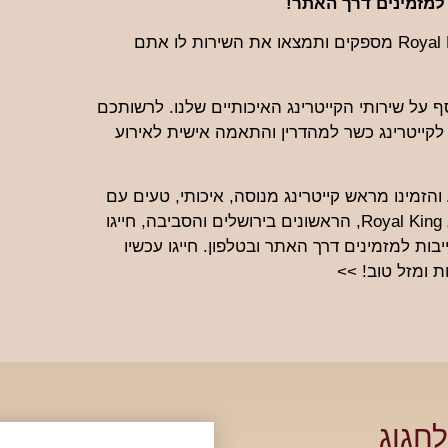
גלשו באתר ועברו בין השירותים השונים שחברת Royal King מספקים ותמצאו את השירות לו אתם
ף על שירותי הקייטרינג האיכותיים שלנו. לרשותכם
לקייטרינג כשר למהדרין והתאמה אישית לאירוע
והזמינו מראש קייטרינג מנוסה, איכותי, טעים עם
שירות ללא תחרות ומחירים שווים לכל ביס – קייטרינג Royal King, הראשונים בירושלים והסביבה, חייגו
בות למזמינים דרך האתר ובטלפון. חייגו עכשיו
 ומזל טוב! >>
חגוג