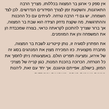
אין ספק כי ארגון בר המצווה בכללותו, מצריך הרבה
התארגנות, והשקעת זמן לצורך הסידורים הנדרשים. לכן לצד
השמחה, יש גם די הרבה טרחה. לעיתים עם כל ההכנות
וההתרגשות, מה שקצת נדחק הצידה הוא שבת בר המצווה,
אך ברור שצריך להתכונן לקראתה כראוי, בצורה שמכבדת הן
את המשפחה והן את המוזמנים.
את הפתרון לסוגיה זו, נותן קייטרינג לשבת בר המצווה,
מחברה מקצועית. כזו המכירה מצוין את המנהגים בסוג זה
של אירוע, ומציעה תפריט הולם. באמצעותה ניתן לחסוך את
כל הטרחה, הכרוכה בהכנת המנות, כגון קנייה של מצרכי
המזון, בישולם, אפייתם וטיגונם. אך יחד עם זאת, ליהנות
ממנות טעימות ביותר, משביעות ומכובדות.
למשל, קייטרינג Royal King, מציע לא פחות משישה סוגים
של עוגות מובחרות, קוגל ירושלמי, קוגל תפוחי אדמה, חמין
פרווה, פלפל ממולא באורז, פירות העונה חתוכים, סיגרים,
פסטלים, שתייה קלה ומוגזת, ועוד.