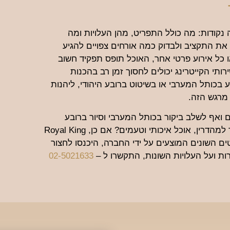
 נקודות: מה כולל התפריט, מהן העלויות ומה
ת התקציב ולבדוק כמה אורחים צפויים להגיע
ו כל אירוע פרטי אחר, האוכל תופס תפקיד חשוב
ותי הקייטרינג יכולים לחסוך זמן רב בהכנות
 בכותל המערבי או בשיטוט ברובע היהודי, ליהנות
מרגש הזה.
 ואף לשלב ביקור בכותל המערבי וסיור ברובע
היהודי? חשוב לכם לשלב ביום הזה גם אוכל טוב כשר למהדרין, אוכל איכותי וטעמים? אם כן, Royal King
 השונים המוצעים על ידי החברה, היכנסו לחצור
ות ועל העלויות השונות, התקשרו ל –
02-5021633