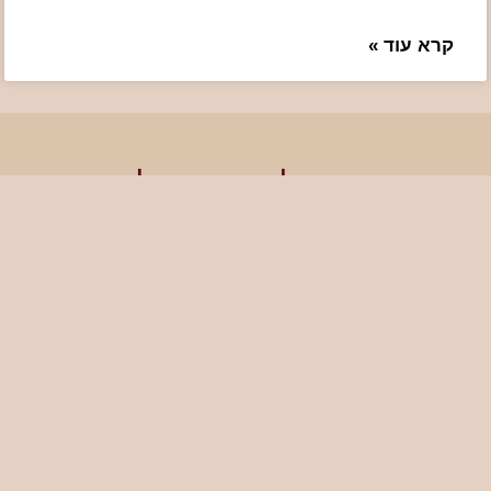
קרא עוד »
המומחים שלנו ישמחו לעזור
לכם לחגוג
להזמנות: 050-4141418
כתובת: רח’ האומן 14 ירושלים